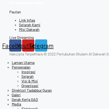
Menyebarkan Islam
Pautan
Link Infaq
Sejarah Kami
Misi Dakwah
Live Streaming
Facebook
Youtube
Telegram
Hakcipta Terpelihara © 2022 Pertubuhan Ghulam Al Dakwah S
Laman Utama
Pengenalan
Inspirasi
Sejarah
Visi & Misi
Organisasi
Direktori Tadabbur Quran
Galeri
Gerak Kerja GAD
Media
Elektronik