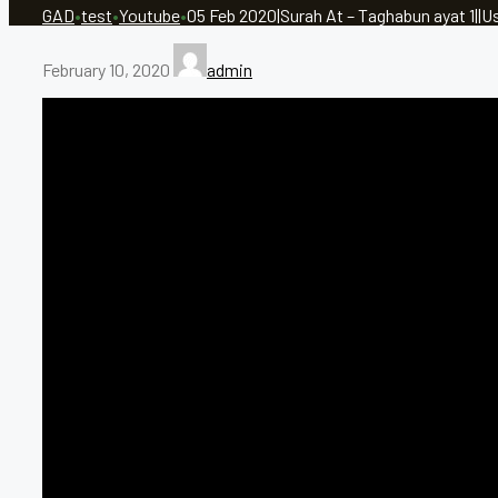
GAD
•
test
•
Youtube
•
05 Feb 2020|Surah At – Taghabun ayat 1|
February 10, 2020
admin