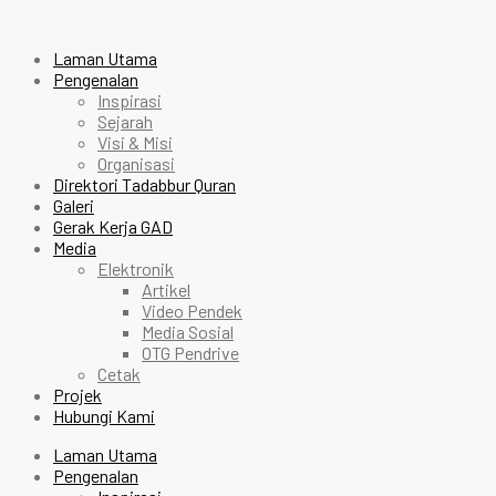
Laman Utama
Pengenalan
Inspirasi
Sejarah
Visi & Misi
Organisasi
Direktori Tadabbur Quran
Galeri
Gerak Kerja GAD
Media
Elektronik
Artikel
Video Pendek
Media Sosial
OTG Pendrive
Cetak
Projek
Hubungi Kami
Laman Utama
Pengenalan