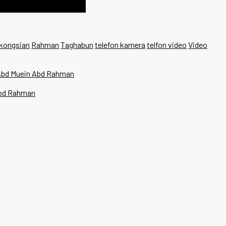
kongsian
Rahman
Taghabun
telefon kamera
telfon video
Video
z Abd Muein Abd Rahman
 Abd Rahman