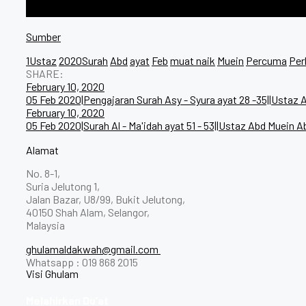
Sumber
1Ustaz
2020Surah
Abd
ayat
Feb
muat naik
Muein
Percuma
Per
SHARE:
Post
February 10, 2020
05 Feb 2020|Pengajaran Surah Asy - Syura ayat 28 -35||Usta
navigation
February 10, 2020
05 Feb 2020|Surah Al - Ma'idah ayat 51 - 53||Ustaz Abd Muein
Alamat
No. 8-1,
Suria Jelutong 1,
Jalan Bazar, U8/99, Bukit Jelutong,
40150 Shah Alam, Selangor,
Malaysia
ghulamaldakwah@gmail.com
Whatsapp : 019 868 2015
Visi Ghulam
Melahirkan Du’at