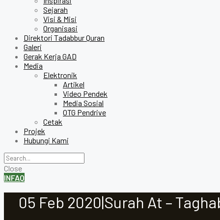
Inspirasi
Sejarah
Visi & Misi
Organisasi
Direktori Tadabbur Quran
Galeri
Gerak Kerja GAD
Media
Elektronik
Artikel
Video Pendek
Media Sosial
OTG Pendrive
Cetak
Projek
Hubungi Kami
Close
INFAQ
05 Feb 2020|Surah At – Tagha