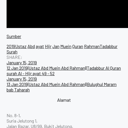
Sumber
2019Ustaz
Abd
ayat
Hijr
Jan
Muein
Quran
RahmanTadabbur
Surah
SHARE:
January 15, 2019
12 Jan 2019|Ustaz Abd Muein Abd Rahman||Tadabbur Al Quran
surah Al - Hijr ayat 49 - 52
January 15, 2019
13 Jan 2019|Ustaz Abd Muein Abd Rahman||Bulughul Maram
bab Taharah
Alamat
No. 8-1,
Suria Jelutong 1,
Jalan Bazar, U8/99, Bukit Jelutong,