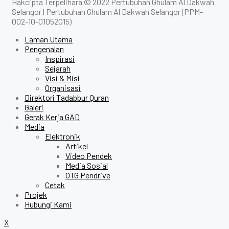
Hakcipta Terpelihara © 2022 Pertubuhan Ghulam Al Dakwah
Selangor | Pertubuhan Ghulam Al Dakwah Selangor (PPM-
002-10-01052015)
Laman Utama
Pengenalan
Inspirasi
Sejarah
Visi & Misi
Organisasi
Direktori Tadabbur Quran
Galeri
Gerak Kerja GAD
Media
Elektronik
Artikel
Video Pendek
Media Sosial
OTG Pendrive
Cetak
Projek
Hubungi Kami
X