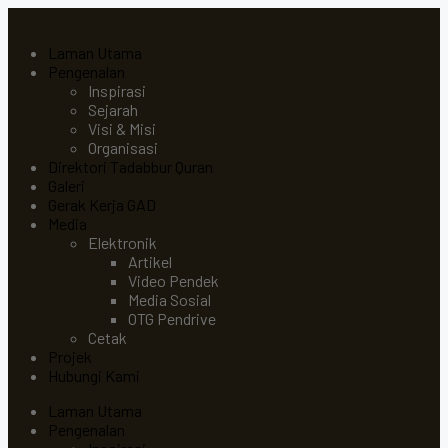
Laman Utama
Pengenalan
Inspirasi
Sejarah
Visi & Misi
Organisasi
Direktori Tadabbur Quran
Galeri
Gerak Kerja GAD
Media
Elektronik
Artikel
Video Pendek
Media Sosial
OTG Pendrive
Cetak
Projek
Hubungi Kami
Laman Utama
Pengenalan