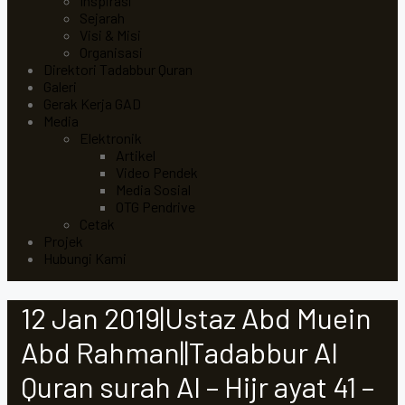
Inspirasi
Sejarah
Visi & Misi
Organisasi
Direktori Tadabbur Quran
Galeri
Gerak Kerja GAD
Media
Elektronik
Artikel
Video Pendek
Media Sosial
OTG Pendrive
Cetak
Projek
Hubungi Kami
12 Jan 2019|Ustaz Abd Muein
Abd Rahman||Tadabbur Al
Quran surah Al – Hijr ayat 41 –