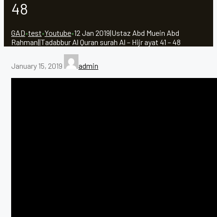
48
GAD
•
test
•
Youtube
•
12 Jan 2019|Ustaz Abd Muein Abd
Rahman||Tadabbur Al Quran surah Al – Hijr ayat 41 – 48
January 15, 2019
admin