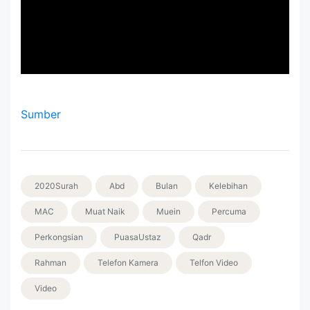
Sumber
2020Surah
Abd
Bulan
Kelebihan
MAC
Muat Naik
Muein
Percuma
Perkongsian
PuasaUstaz
Qadr
Rahman
Telefon Kamera
Telfon Video
Video