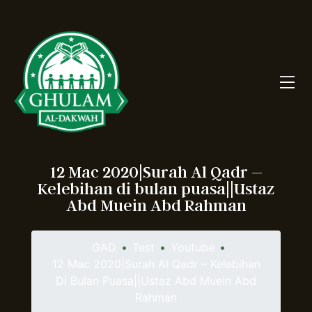
12 Mac 2020|Surah Al Qadr –
Kelebihan di bulan puasa||Ustaz
Abd Muein Abd Rahman
GAD
•
Test
•
Youtube
•
12 Mac 2020|Surah Al Qadr – Kelebihan
Di Bulan Puasa||Ustaz Abd Muein Abd
Rahman