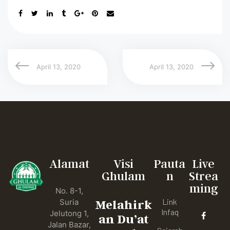
April 13, 2020
April 13, 2020
Alamat
Visi
Pauta
Live
Ghulam
n
Strea
ming
No. 8-1,
Link
Suria
Melahirk
Infaq
Jelutong 1,
an Du’at
Jalan Bazar,