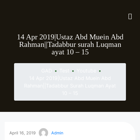
14 Apr 2019|Ustaz Abd Muein Abd
Rahman||Tadabbur surah Luqman
ayat 10 – 15
GAD
•
Test
•
Youtube
•
14 Apr 2019|Ustaz Abd Muein Abd
Rahman||Tadabbur Surah Luqman Ayat
10 – 15
April 16, 2019
Admin