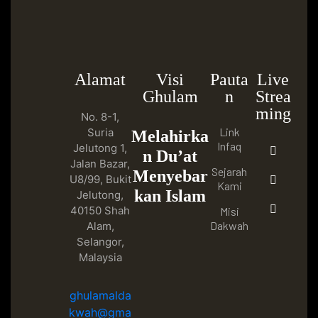
Alamat
Visi
Pauta
Live
Ghulam
n
Strea
ming
No. 8-1,
Link
Suria
Melahirka
Infaq
Jelutong 1,
n Du’at
Jalan Bazar,
Sejarah
Menyebar
U8/99, Bukit
Kami
kan Islam
Jelutong,
40150 Shah
Misi
Dakwah
Alam,
Selangor,
Malaysia
ghulamalda
kwah@gma