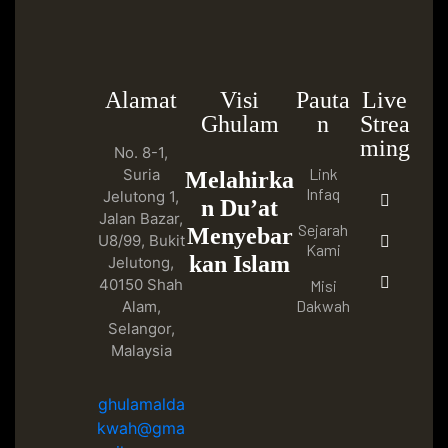
Alamat
Visi
Pauta
Live
Ghulam
n
Strea
ming
No. 8-1,
Link
Suria
Melahirka
Infaq
Jelutong 1,
n Du’at
Jalan Bazar,
Sejarah
Menyebar
U8/99, Bukit
Kami
kan Islam
Jelutong,
40150 Shah
Misi
Dakwah
Alam,
Selangor,
Malaysia
ghulamalda
kwah@gma