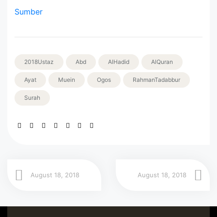
Sumber
2018Ustaz
Abd
AlHadid
AlQuran
Ayat
Muein
Ogos
RahmanTadabbur
Surah
August 18, 2018
August 18, 2018