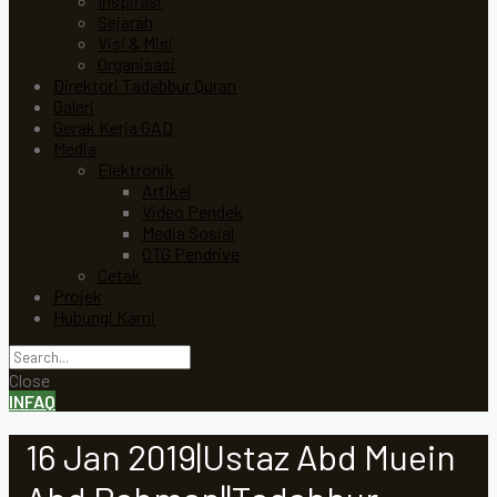
Inspirasi
Sejarah
Visi & Misi
Organisasi
Direktori Tadabbur Quran
Galeri
Gerak Kerja GAD
Media
Elektronik
Artikel
Video Pendek
Media Sosial
OTG Pendrive
Cetak
Projek
Hubungi Kami
Close
INFAQ
16 Jan 2019|Ustaz Abd Muein