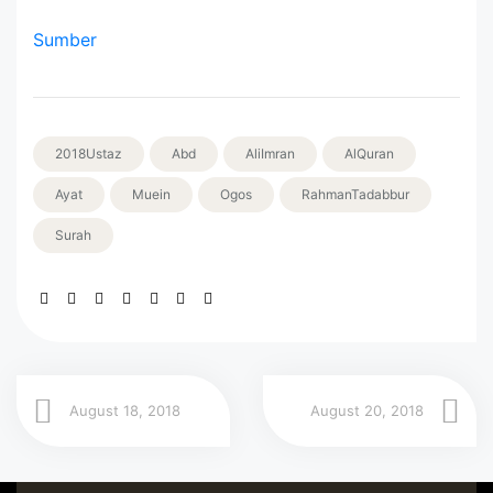
Sumber
2018Ustaz
Abd
AliImran
AlQuran
Ayat
Muein
Ogos
RahmanTadabbur
Surah
August 18, 2018
August 20, 2018