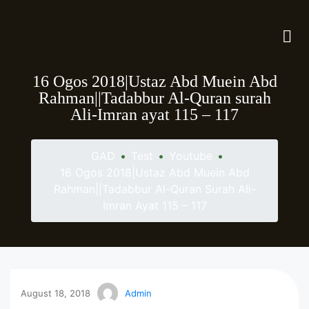
16 Ogos 2018|Ustaz Abd Muein Abd
Rahman||Tadabbur Al-Quran surah
Ali-Imran ayat 115 – 117
GAD
•
Test
•
Youtube
•
16 Ogos 2018|Ustaz Abd Muein Abd
Rahman||Tadabbur Al-Quran Surah Ali-
Imran Ayat 115 – 117
August 18, 2018
Admin