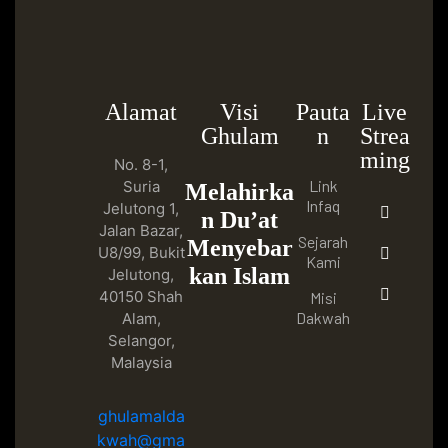
Alamat
Visi
Pauta
Live
Ghulam
n
Strea
ming
No. 8-1,
Link
Suria
Melahirka
Infaq
Jelutong 1,
n Du’at
Jalan Bazar,
Sejarah
Menyebar
U8/99, Bukit
Kami
kan Islam
Jelutong,
40150 Shah
Misi
Dakwah
Alam,
Selangor,
Malaysia
ghulamalda
kwah@gma