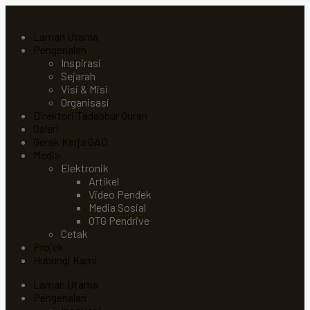
Laman Utama
Pengenalan
Inspirasi
Sejarah
Visi & Misi
Organisasi
Direktori Tadabbur Quran
Galeri
Gerak Kerja GAD
Media
Elektronik
Artikel
Video Pendek
Media Sosial
OTG Pendrive
Cetak
Projek
Hubungi Kami
Laman Utama
Pengenalan