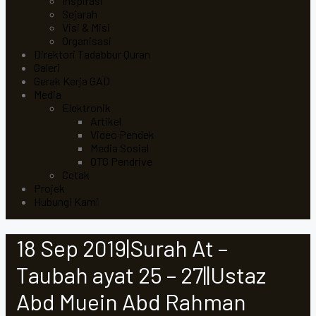
Inspirasi
Sejarah
Visi & Misi
Organisasi
Direktori Tadabbur Quran
Galeri
Gerak Kerja GAD
Media
Elektronik
Artikel
Video Pendek
Media Sosial
OTG Pendrive
Cetak
Projek
Hubungi Kami
18 Sep 2019|Surah At –
Taubah ayat 25 – 27||Ustaz
Abd Muein Abd Rahman