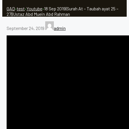
GAD
•
test
•
Youtube
•
18 Sep 2019|Surah At – Taubah ayat 25 –
27||Ustaz Abd Muein Abd Rahman
September 24, 2019
admin