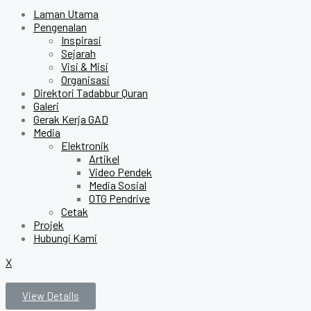
Laman Utama
Pengenalan
Inspirasi
Sejarah
Visi & Misi
Organisasi
Direktori Tadabbur Quran
Galeri
Gerak Kerja GAD
Media
Elektronik
Artikel
Video Pendek
Media Sosial
OTG Pendrive
Cetak
Projek
Hubungi Kami
X
View Details