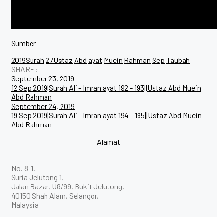
Sumber
2019Surah
27Ustaz
Abd
ayat
Muein
Rahman
Sep
Taubah
SHARE:
September 23, 2019
12 Sep 2019|Surah Ali - Imran ayat 192 - 193||Ustaz Abd Muein
Abd Rahman
September 24, 2019
19 Sep 2019|Surah Ali - Imran ayat 194 - 195||Ustaz Abd Muein
Abd Rahman
Alamat
No. 8-1,
Suria Jelutong 1,
Jalan Bazar, U8/99, Bukit Jelutong,
40150 Shah Alam, Selangor,
Malaysia