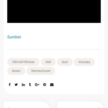
Sumber
19Oct2016Ustaz
Abd
Ayat
Insyiqaq
Muein
RahmanSurah