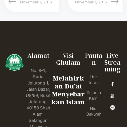
November 1, 2016
November 1, 2016
Alamat
Visi
Pauta
Live
Ghulam
n
Strea
ming
No. 8-1,
Link
Suria
Melahirk
Infaq
Jelutong 1,
an Du’at
Jalan Bazar,
Sejarah
Menyebar
U8/99, Bukit
Kami
kan Islam
Jelutong,
40150 Shah
Misi
Dakwah
Alam,
Selangor,
Malaysia