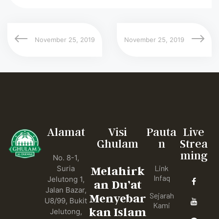
November 25, 2019
November 25, 2019
Alamat
Visi
Pauta
Live
Ghulam
n
Strea
ming
No. 8-1,
Link
Suria
Melahirk
Infaq
Jelutong 1,
an Du’at
Jalan Bazar,
Sejarah
Menyebar
U8/99, Bukit
Kami
kan Islam
Jelutong,