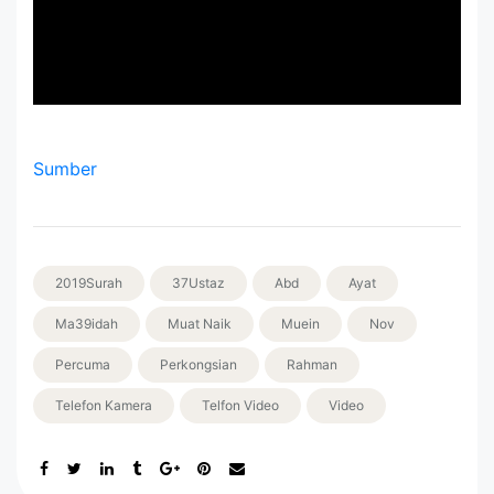
Sumber
2019Surah
37Ustaz
Abd
Ayat
Ma39idah
Muat Naik
Muein
Nov
Percuma
Perkongsian
Rahman
Telefon Kamera
Telfon Video
Video