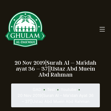
20 Nov 2019|Surah Al – Ma'idah
ayat 36 – 37||Ustaz Abd Muein
Abd Rahman
GAD
•
Test
•
Youtube
•
20 Nov 2019|Surah Al – Ma'idah Ayat 36
– 37||Ustaz Abd Muein Abd Rahman