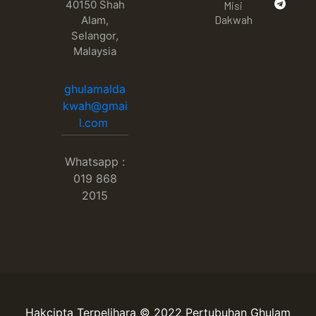
40150 Shah
Misi
Dakwah
Alam,
Selangor,
Malaysia
ghulamalda
kwah@gmai
l.com
Whatsapp :
019 868
2015
Hakcipta Terpelihara © 2022 Pertubuhan Ghulam