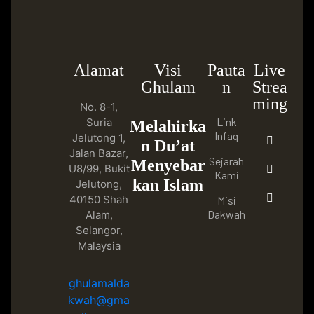
Alamat
Visi
Pauta
Live
Ghulam
n
Strea
ming
No. 8-1,
Link
Suria
Melahirka
Infaq
Jelutong 1,
n Du’at
Jalan Bazar,
Sejarah
Menyebar
U8/99, Bukit
Kami
kan Islam
Jelutong,
40150 Shah
Misi
Dakwah
Alam,
Selangor,
Malaysia
ghulamalda
kwah@gma