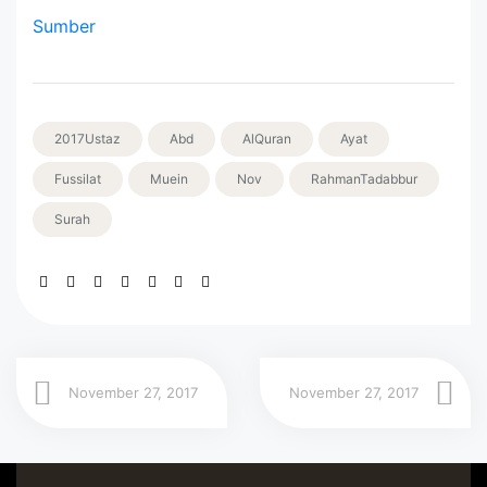
Sumber
2017Ustaz
Abd
AlQuran
Ayat
Fussilat
Muein
Nov
RahmanTadabbur
Surah
November 27, 2017
November 27, 2017