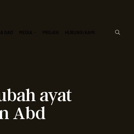
JA GAD
MEDIA
PROJEK
HUBUNGI KAMI
aubah ayat
in Abd