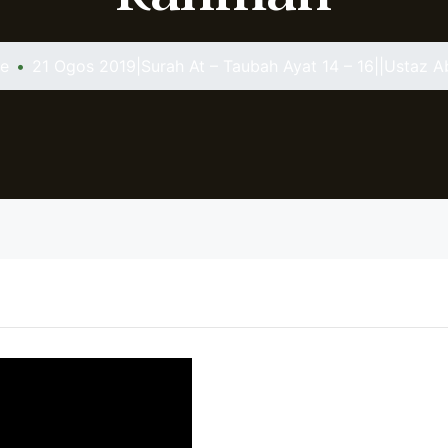
e
•
21 Ogos 2019|Surah At – Taubah Ayat 14 – 16||Ustaz