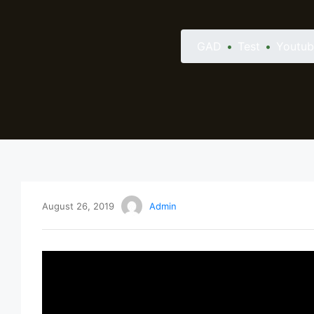
GAD
•
Test
•
Youtub
August 26, 2019
Admin