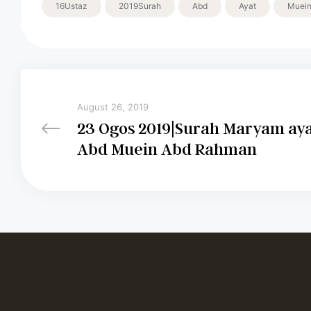
16Ustaz
2019Surah
Abd
Ayat
Muei
August 26, 2019
23 Ogos 2019|Surah Maryam ayat
Abd Muein Abd Rahman