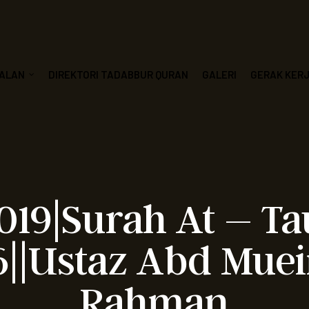
ALAN
DIREKTORI TADABBUR QURAN
GALERI
GERAK KER
019|Surah At – T
16||Ustaz Abd Mue
Rahman