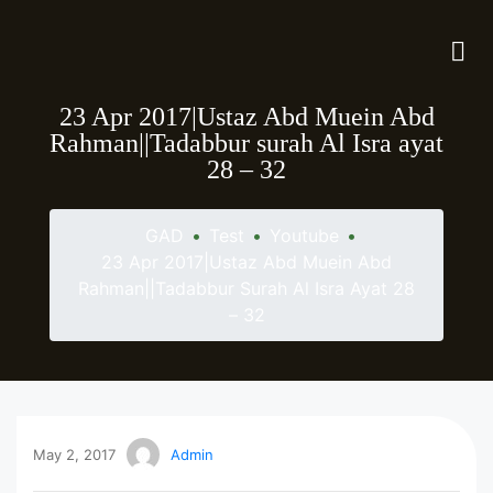
23 Apr 2017|Ustaz Abd Muein Abd
Rahman||Tadabbur surah Al Isra ayat
28 – 32
GAD
•
Test
•
Youtube
•
23 Apr 2017|Ustaz Abd Muein Abd
Rahman||Tadabbur Surah Al Isra Ayat 28
– 32
May 2, 2017
Admin