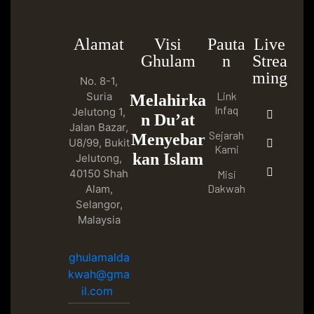
Alamat
Visi
Pauta
Live
Ghulam
n
Strea
ming
No. 8-1,
Link
Suria
Melahirka
Infaq
Jelutong 1,
n Du’at
Jalan Bazar,
Sejarah
Menyebar
U8/99, Bukit
Kami
kan Islam
Jelutong,
40150 Shah
Misi
Dakwah
Alam,
Selangor,
Malaysia
ghulamalda
kwah@gma
il.com