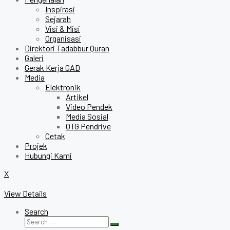
Inspirasi
Sejarah
Visi & Misi
Organisasi
Direktori Tadabbur Quran
Galeri
Gerak Kerja GAD
Media
Elektronik
Artikel
Video Pendek
Media Sosial
OTG Pendrive
Cetak
Projek
Hubungi Kami
X
View Details
Search
Search
Search