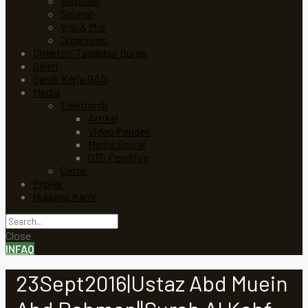
Inspirasi
Sejarah
Visi & Misi
Organisasi
Direktori Tadabbur Quran
Galeri
Gerak Kerja GAD
Media
Elektronik
Artikel
Video Pendek
Media Sosial
OTG Pendrive
Cetak
Projek
Hubungi Kami
Close
INFAQ
23Sept2016|Ustaz Abd Muein