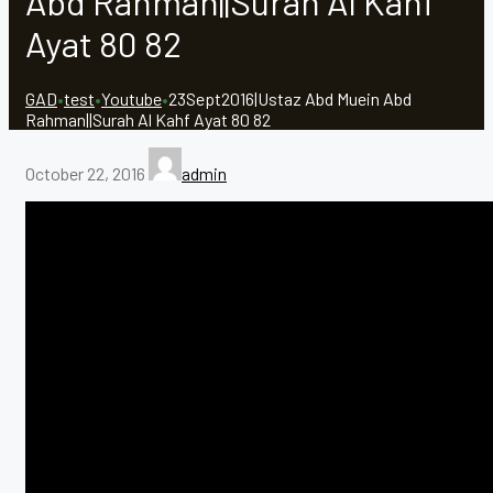
Abd Rahman||Surah Al Kahf
Ayat 80 82
GAD
•
test
•
Youtube
•
23Sept2016|Ustaz Abd Muein Abd
Rahman||Surah Al Kahf Ayat 80 82
October 22, 2016
admin