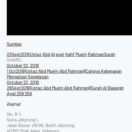
Sumber
23Sept2016Ustaz
Abd
Al
ayat
Kahf
Muein
RahmanSurah
SHARE:
Post
October 22, 2016
1 Oct2016|Ustaz Abd Muein Abd Rahman||Cahaya Kebenaran
navigation
Mengatasi Kegelapan
October 22, 2016
29Sept2016|Ustaz Abd Muein Abd Rahman||Surah Al Baqarah
Ayat 258 259
Alamat
No. 8-1,
Suria Jelutong 1,
Jalan Bazar, U8/99, Bukit Jelutong,
40150 Shah Alam, Selangor,