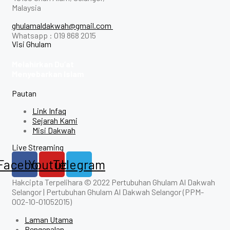
Malaysia
ghulamaldakwah@gmail.com
Whatsapp : 019 868 2015
Visi Ghulam
Melahirkan Du’at
Menyebarkan Islam
Pautan
Link Infaq
Sejarah Kami
Misi Dakwah
Live Streaming
Facebook
Youtube
Telegram
Hakcipta Terpelihara © 2022 Pertubuhan Ghulam Al Dakwah
Selangor | Pertubuhan Ghulam Al Dakwah Selangor (PPM-
002-10-01052015)
Laman Utama
Pengenalan