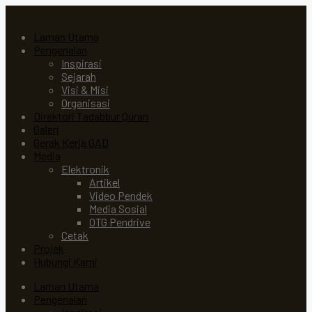
Laman Utama
Pengenalan
Inspirasi
Sejarah
Visi & Misi
Organisasi
Direktori Tadabbur Quran
Galeri
Gerak Kerja GAD
Media
Elektronik
Artikel
Video Pendek
Media Sosial
OTG Pendrive
Cetak
Projek
Hubungi Kami
Laman Utama
Pengenalan