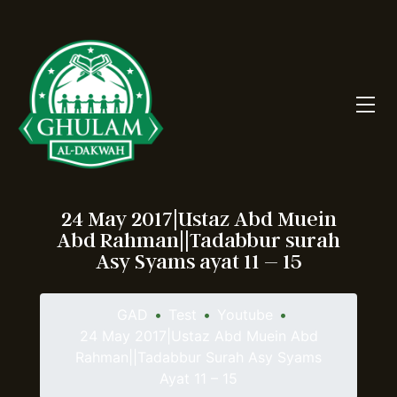
24 May 2017|Ustaz Abd Muein
Abd Rahman||Tadabbur surah
Asy Syams ayat 11 – 15
GAD
•
Test
•
Youtube
•
24 May 2017|Ustaz Abd Muein Abd
Rahman||Tadabbur Surah Asy Syams
Ayat 11 – 15