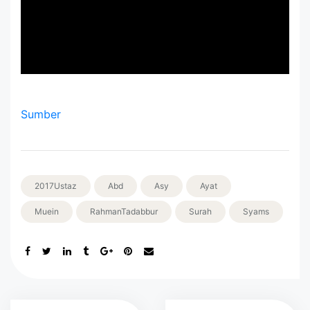
Sumber
2017Ustaz
Abd
Asy
Ayat
Muein
RahmanTadabbur
Surah
Syams