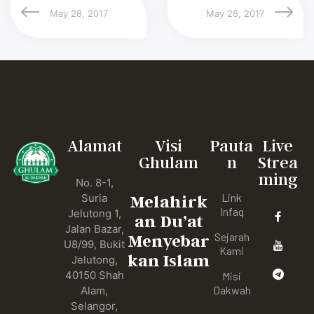
May 28, 2017
May 28, 2017
Alamat
Visi
Pauta
Live
Ghulam
n
Strea
ming
No. 8-1,
Link
Suria
Melahirk
Infaq
Jelutong 1,
an Du’at
Jalan Bazar,
Sejarah
Menyebar
U8/99, Bukit
Kami
kan Islam
Jelutong,
40150 Shah
Misi
Dakwah
Alam,
Selangor,