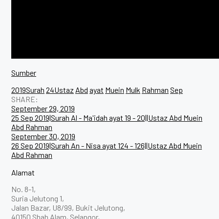
Sumber
2019Surah
24Ustaz
Abd
ayat
Muein
Mulk
Rahman
Sep
SHARE:
Post
September 29, 2019
25 Sep 2019|Surah Al - Ma'idah ayat 19 - 20||Ustaz Abd Muein
navigation
Abd Rahman
September 30, 2019
26 Sep 2019|Surah An - Nisa ayat 124 - 126||Ustaz Abd Muein
Abd Rahman
Alamat
No. 8-1,
Suria Jelutong 1,
Jalan Bazar, U8/99, Bukit Jelutong,
40150 Shah Alam, Selangor,