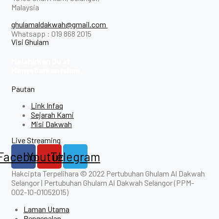
Malaysia
ghulamaldakwah@gmail.com
Whatsapp : 019 868 2015
Visi Ghulam
Melahirkan Du’at
Menyebarkan Islam
Pautan
Link Infaq
Sejarah Kami
Misi Dakwah
Live Streaming
Facebook
Youtube
Telegram
Hakcipta Terpelihara © 2022 Pertubuhan Ghulam Al Dakwah
Selangor | Pertubuhan Ghulam Al Dakwah Selangor (PPM-
002-10-01052015)
Laman Utama
Pengenalan