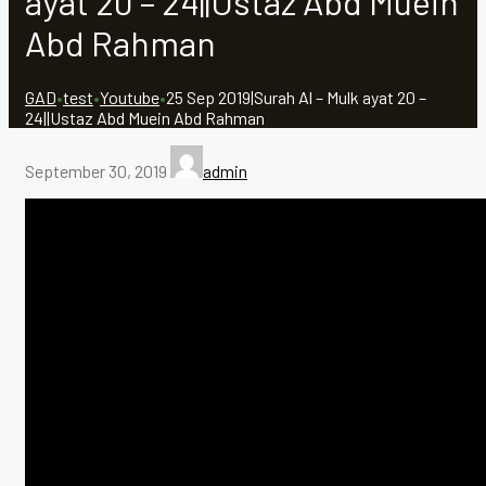
ayat 20 – 24||Ustaz Abd Muein
Abd Rahman
GAD
•
test
•
Youtube
•
25 Sep 2019|Surah Al – Mulk ayat 20 –
24||Ustaz Abd Muein Abd Rahman
September 30, 2019
admin