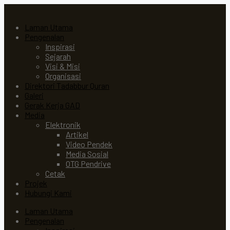
Laman Utama
Pengenalan
Inspirasi
Sejarah
Visi & Misi
Organisasi
Direktori Tadabbur Quran
Galeri
Gerak Kerja GAD
Media
Elektronik
Artikel
Video Pendek
Media Sosial
OTG Pendrive
Cetak
Projek
Hubungi Kami
Laman Utama
Pengenalan