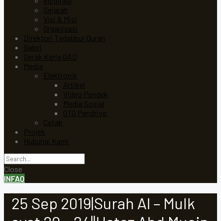
Inspirasi
Sejarah
Visi & Misi
Organisasi
Direktori Tadabbur Quran
Galeri
Gerak Kerja GAD
Media
Elektronik
Artikel
Video Pendek
Media Sosial
OTG Pendrive
Cetak
Projek
Hubungi Kami
Close
INFAQ
25 Sep 2019|Surah Al – Mulk