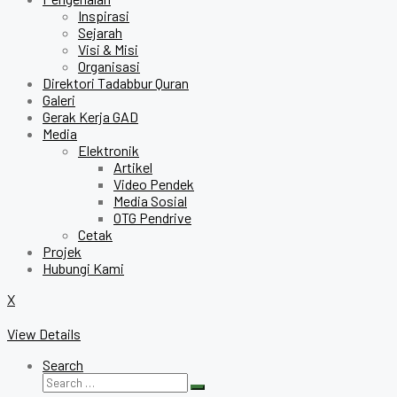
Inspirasi
Sejarah
Visi & Misi
Organisasi
Direktori Tadabbur Quran
Galeri
Gerak Kerja GAD
Media
Elektronik
Artikel
Video Pendek
Media Sosial
OTG Pendrive
Cetak
Projek
Hubungi Kami
X
View Details
Search
Search
Search