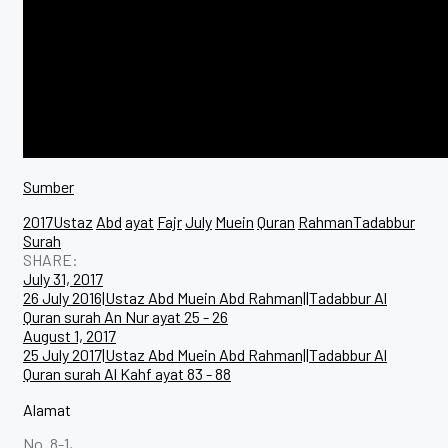
Sumber
2017Ustaz
Abd
ayat
Fajr
July
Muein
Quran
RahmanTadabbur
Surah
SHARE:
Post
July 31, 2017
26 July 2016|Ustaz Abd Muein Abd Rahman||Tadabbur Al
navigation
Quran surah An Nur ayat 25 - 26
August 1, 2017
25 July 2017|Ustaz Abd Muein Abd Rahman||Tadabbur Al
Quran surah Al Kahf ayat 83 - 88
Alamat
No. 8-1,