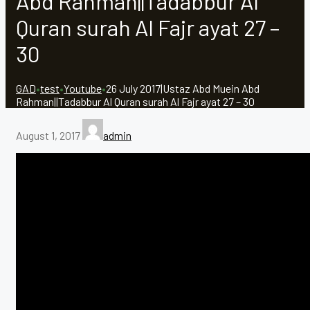
Abd Rahman||Tadabbur Al
Quran surah Al Fajr ayat 27 –
30
GAD
•
test
•
Youtube
•
26 July 2017|Ustaz Abd Muein Abd
Rahman||Tadabbur Al Quran surah Al Fajr ayat 27 – 30
August 1, 2017
admin