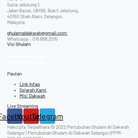
Suria Jelutong 1,
Jalan Bazar, U8/99, Bukit Jelutong,
40150 Shah Alam, Selangor,
Malaysia
ghulamaldakwah@gmail.com
Whatsapp : 019 868 2015
Visi Ghulam
Melahirkan Du’at
Menyebarkan Islam
Pautan
Link Infaq
Sejarah Kami
Misi Dakwah
Live Streaming
Facebook
Youtube
Telegram
Hakcipta Terpelihara © 2022 Pertubuhan Ghulam Al Dakwah
Selangor | Pertubuhan Ghulam Al Dakwah Selangor (PPM-