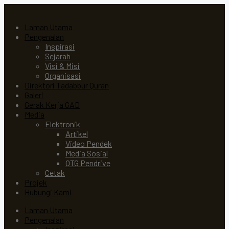
Laman Utama
Pengenalan
Inspirasi
Sejarah
Visi & Misi
Organisasi
Direktori Tadabbur Quran
Galeri
Gerak Kerja GAD
Media
Elektronik
Artikel
Video Pendek
Media Sosial
OTG Pendrive
Cetak
Projek
Hubungi Kami
Laman Utama
Pengenalan