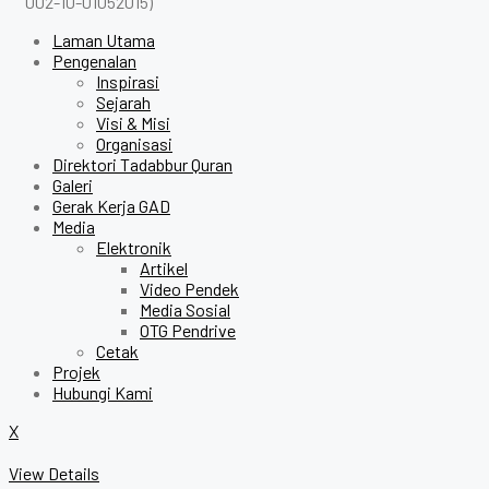
002-10-01052015)
Laman Utama
Pengenalan
Inspirasi
Sejarah
Visi & Misi
Organisasi
Direktori Tadabbur Quran
Galeri
Gerak Kerja GAD
Media
Elektronik
Artikel
Video Pendek
Media Sosial
OTG Pendrive
Cetak
Projek
Hubungi Kami
X
View Details