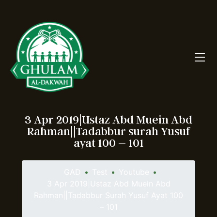
3 Apr 2019|Ustaz Abd Muein Abd
Rahman||Tadabbur surah Yusuf
ayat 100 – 101
GAD
•
Test
•
Youtube
•
3 Apr 2019|Ustaz Abd Muein Abd
Rahman||Tadabbur Surah Yusuf Ayat 100
– 101