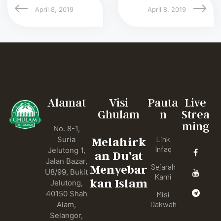
April 8, 2019
April 8, 2019
Alamat
Visi
Pauta
Live
Ghulam
n
Strea
ming
No. 8-1,
Link
Suria
Melahirk
Infaq
Jelutong 1,
an Du’at
Jalan Bazar,
Sejarah
Menyebar
U8/99, Bukit
Kami
kan Islam
Jelutong,
40150 Shah
Misi
Dakwah
Alam,
Selangor,