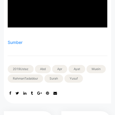
Sumber
2019Ustaz
Abd
Apr
Ayat
Muein
RahmanTadabbur
Surah
Yusuf