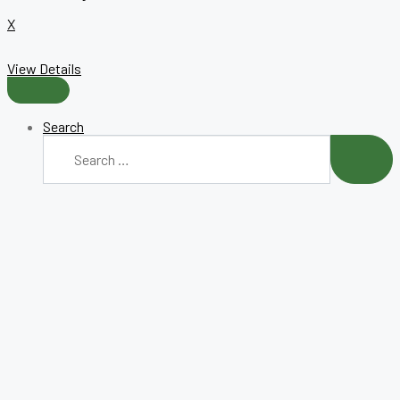
X
View Details
Search
Search
for:
SEAR