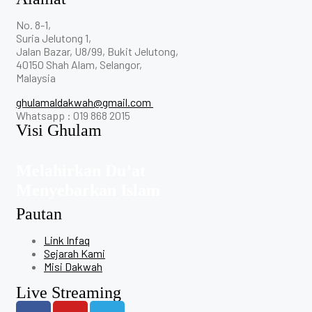
No. 8-1,
Suria Jelutong 1,
Jalan Bazar, U8/99, Bukit Jelutong,
40150 Shah Alam, Selangor,
Malaysia
ghulamaldakwah@gmail.com
Whatsapp : 019 868 2015
Visi Ghulam
Melahirkan Du’at
Menyebarkan Islam
Pautan
Link Infaq
Sejarah Kami
Misi Dakwah
Live Streaming