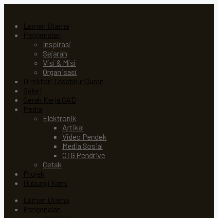
Laman Utama
Pengenalan
Inspirasi
Sejarah
Visi & Misi
Organisasi
Direktori Tadabbur Quran
Galeri
Gerak Kerja GAD
Media
Elektronik
Artikel
Video Pendek
Media Sosial
OTG Pendrive
Cetak
Projek
Hubungi Kami
Laman Utama
Pengenalan