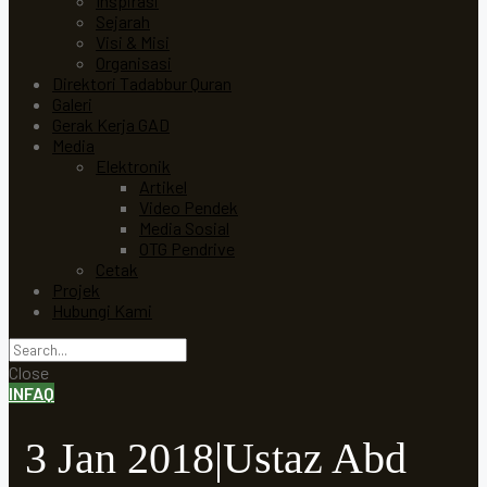
Inspirasi
Sejarah
Visi & Misi
Organisasi
Direktori Tadabbur Quran
Galeri
Gerak Kerja GAD
Media
Elektronik
Artikel
Video Pendek
Media Sosial
OTG Pendrive
Cetak
Projek
Hubungi Kami
Close
INFAQ
3 Jan 2018|Ustaz Abd