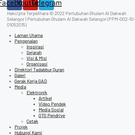
Facebook
Youtube
Telegram
Hakcipta Terpelihara © 2022 Pertubuhan Ghulam Al Dakwah
Selangor | Pertubuhan Ghulam Al Dakwah Selangor (PPM-002-10
01052015)
Laman Utama
Pengenalan
Inspirasi
Sejarah
Visi & Misi
Organisasi
Direktori Tadabbur Quran
Galeri
Gerak Kerja GAD
Media
Elektronik
Artikel
Video Pendek
Media Sosial
OTG Pendrive
Cetak
Projek
Hubungi Kami