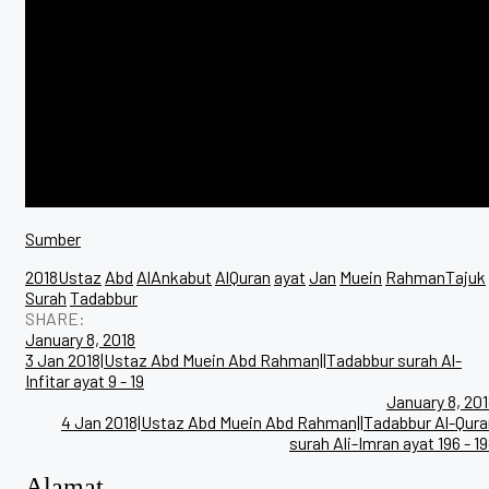
Sumber
2018Ustaz
Abd
AlAnkabut
AlQuran
ayat
Jan
Muein
RahmanTajuk
Surah
Tadabbur
SHARE:
Post
January 8, 2018
3 Jan 2018|Ustaz Abd Muein Abd Rahman||Tadabbur surah Al-
navigation
Infitar ayat 9 - 19
January 8, 20
4 Jan 2018|Ustaz Abd Muein Abd Rahman||Tadabbur Al-Qura
surah Ali-Imran ayat 196 - 1
Alamat