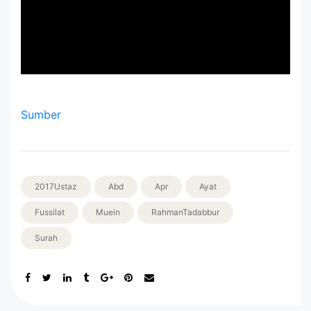
Sumber
2017Ustaz
Abd
Apr
Ayat
Fussilat
Muein
RahmanTadabbur
Surah