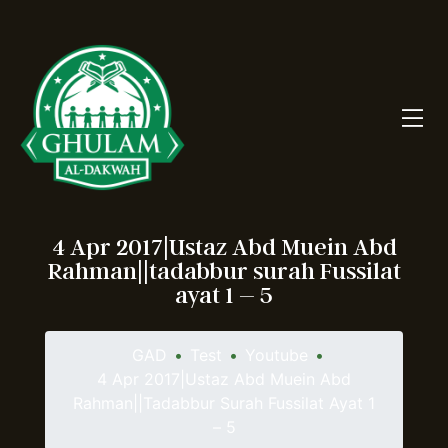
4 Apr 2017|Ustaz Abd Muein Abd
Rahman||tadabbur surah Fussilat
ayat 1 – 5
GAD
•
Test
•
Youtube
•
4 Apr 2017|Ustaz Abd Muein Abd
Rahman||tadabbur Surah Fussilat Ayat 1
– 5