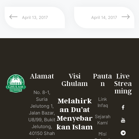
April 13, 2017
April 14, 2017
Alamat
Visi
Pauta
Live
Ghulam
n
Strea
ming
No. 8-1,
Link
Suria
Melahirk
Infaq
Jelutong 1,
an Du’at
Jalan Bazar,
Sejarah
Menyebar
U8/99, Bukit
Kami
kan Islam
Jelutong,
40150 Shah
Misi