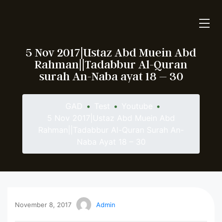
5 Nov 2017|Ustaz Abd Muein Abd
Rahman||Tadabbur Al-Quran
surah An-Naba ayat 18 – 30
GAD
•
Test
•
Youtube
•
5 Nov 2017|Ustaz Abd Muein Abd
Rahman||Tadabbur Al-Quran Surah An-
Naba Ayat 18 – 30
November 8, 2017
Admin