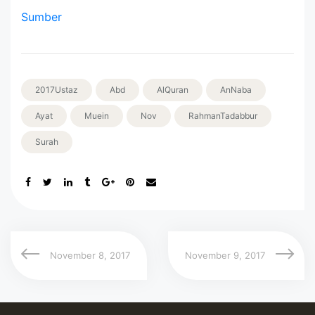
Sumber
2017Ustaz
Abd
AlQuran
AnNaba
Ayat
Muein
Nov
RahmanTadabbur
Surah
November 8, 2017
November 9, 2017