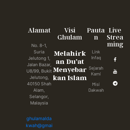
Alamat
Visi
Pauta
Live
Ghulam
n
Strea
ming
No. 8-1,
Link
Suria
Melahirk
Infaq
Jelutong 1,
an Du’at
Jalan Bazar,
Sejarah
Menyebar
U8/99, Bukit
Kami
kan Islam
Jelutong,
40150 Shah
Misi
Dakwah
Alam,
Selangor,
Malaysia
ghulamalda
kwah@gmai