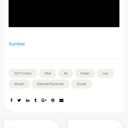
Sumber
2017Ustaz
Abd
Ali
Imran
Jun
Muein
RahmanTazkirah
Surah