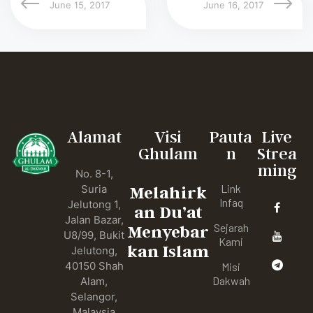
June 15, 2017
June 16, 2017
Alamat
Visi
Pauta
Live
Ghulam
n
Strea
ming
No. 8-1,
Link
Suria
Melahirk
Infaq
Jelutong 1,
an Du’at
Jalan Bazar,
Sejarah
Menyebar
U8/99, Bukit
Kami
kan Islam
Jelutong,
40150 Shah
Misi
Dakwah
Alam,
Selangor,
Malaysia