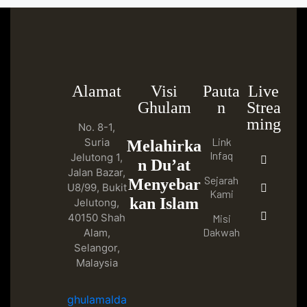
Alamat
Visi
Pauta
Live
Ghulam
n
Strea
ming
No. 8-1,
Link
Suria
Melahirka
Infaq
Jelutong 1,
n Du’at
Jalan Bazar,
Sejarah
Menyebar
U8/99, Bukit
Kami
kan Islam
Jelutong,
40150 Shah
Misi
Dakwah
Alam,
Selangor,
Malaysia
ghulamalda