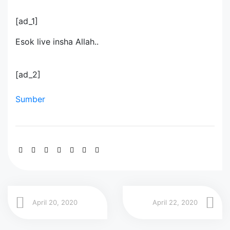
[ad_1]
Esok live insha Allah..
[ad_2]
Sumber
April 20, 2020
April 22, 2020