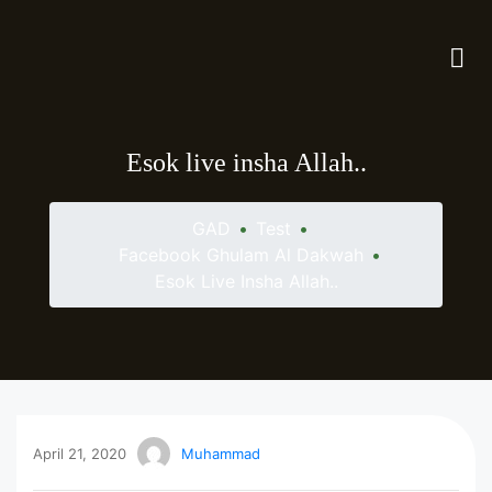
Esok live insha Allah..
GAD
•
Test
•
Facebook Ghulam Al Dakwah
•
Esok Live Insha Allah..
April 21, 2020
Muhammad