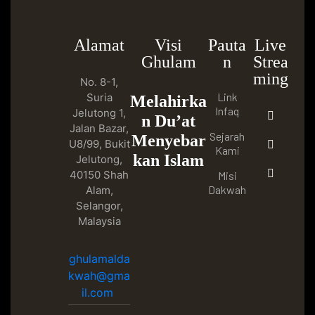
Alamat
Visi
Pauta
Live
Ghulam
n
Strea
ming
No. 8-1,
Link
Suria
Melahirka
Infaq
Jelutong 1,
n Du’at
Jalan Bazar,
Sejarah
Menyebar
U8/99, Bukit
Kami
kan Islam
Jelutong,
40150 Shah
Misi
Dakwah
Alam,
Selangor,
Malaysia
ghulamalda
kwah@gma
il.com