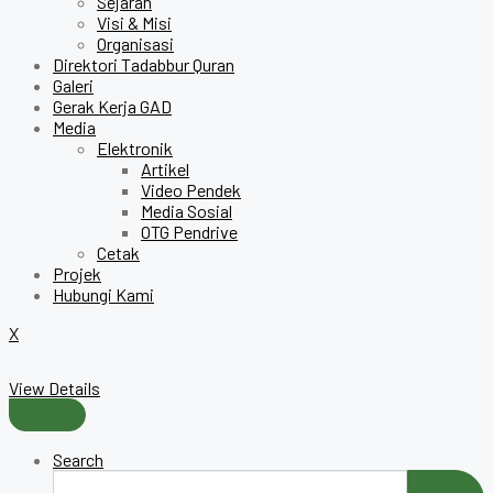
Sejarah
Visi & Misi
Organisasi
Direktori Tadabbur Quran
Galeri
Gerak Kerja GAD
Media
Elektronik
Artikel
Video Pendek
Media Sosial
OTG Pendrive
Cetak
Projek
Hubungi Kami
X
View Details
Search
Search