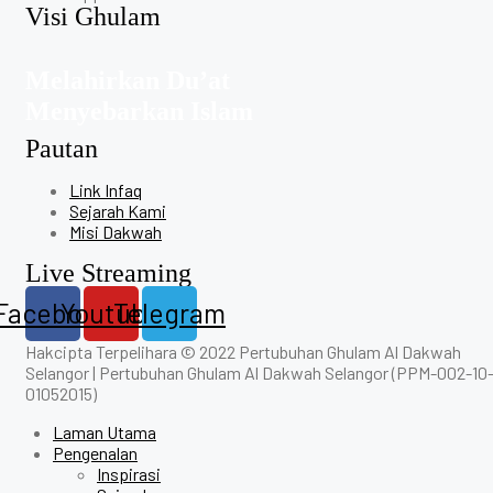
Visi Ghulam
Melahirkan Du’at
Menyebarkan Islam
Pautan
Link Infaq
Sejarah Kami
Misi Dakwah
Live Streaming
Facebook
Youtube
Telegram
Hakcipta Terpelihara © 2022 Pertubuhan Ghulam Al Dakwah
Selangor | Pertubuhan Ghulam Al Dakwah Selangor (PPM-002-10
01052015)
Laman Utama
Pengenalan
Inspirasi