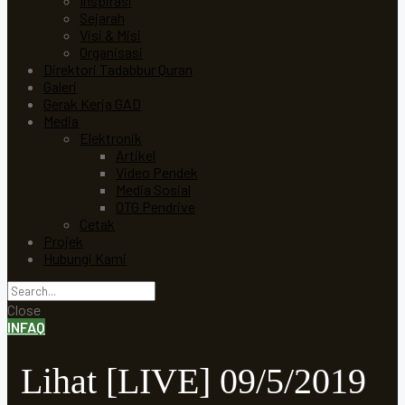
Inspirasi
Sejarah
Visi & Misi
Organisasi
Direktori Tadabbur Quran
Galeri
Gerak Kerja GAD
Media
Elektronik
Artikel
Video Pendek
Media Sosial
OTG Pendrive
Cetak
Projek
Hubungi Kami
Close
INFAQ
Lihat [LIVE] 09/5/2019