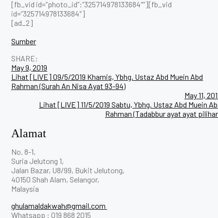
[fb_vid id=”photo_id”:”325714978133684″”][fb_vid
id=”325714978133684″]
[ad_2]
Sumber
SHARE:
Post
May 9, 2019
Lihat [LIVE] 09/5/2019 Khamis, Ybhg. Ustaz Abd Muein Abd
navigation
Rahman (Surah An Nisa Ayat 93-94)
May 11, 20
Lihat [LIVE] 11/5/2019 Sabtu, Ybhg. Ustaz Abd Muein A
Rahman (Tadabbur ayat ayat piliha
Alamat
No. 8-1,
Suria Jelutong 1,
Jalan Bazar, U8/99, Bukit Jelutong,
40150 Shah Alam, Selangor,
Malaysia
ghulamaldakwah@gmail.com
Whatsapp : 019 868 2015