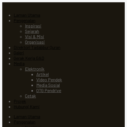
Laman Utama
Pengenalan
Inspirasi
Sejarah
Visi & Misi
Organisasi
Direktori Tadabbur Quran
Galeri
Gerak Kerja GAD
Media
Elektronik
Artikel
Video Pendek
Media Sosial
OTG Pendrive
Cetak
Projek
Hubungi Kami
Laman Utama
Pengenalan