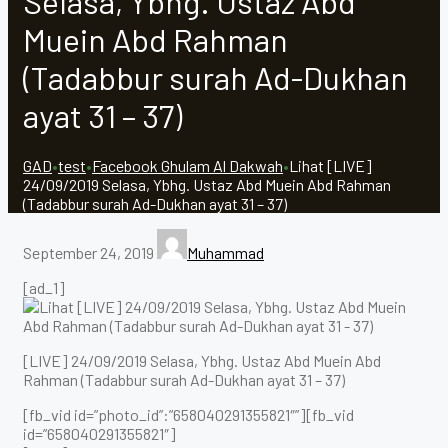
Selasa, Ybhg. Ustaz Abd
Muein Abd Rahman
(Tadabbur surah Ad-Dukhan
ayat 31 – 37)
GAD
•
test
•
Facebook Ghulam Al Dakwah
•
Lihat [LIVE]
24/09/2019 Selasa, Ybhg. Ustaz Abd Muein Abd Rahman
(Tadabbur surah Ad-Dukhan ayat 31 – 37)
September 24, 2019
Muhammad
[ad_1]
[LIVE] 24/09/2019 Selasa, Ybhg. Ustaz Abd Muein Abd
Rahman (Tadabbur surah Ad-Dukhan ayat 31 – 37)
[fb_vid id=”photo_id”:”658040291355821″”][fb_vid
id=”658040291355821″]