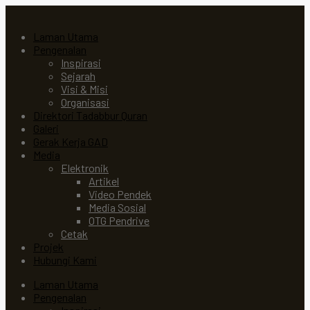
Laman Utama
Pengenalan
Inspirasi
Sejarah
Visi & Misi
Organisasi
Direktori Tadabbur Quran
Galeri
Gerak Kerja GAD
Media
Elektronik
Artikel
Video Pendek
Media Sosial
OTG Pendrive
Cetak
Projek
Hubungi Kami
Laman Utama
Pengenalan