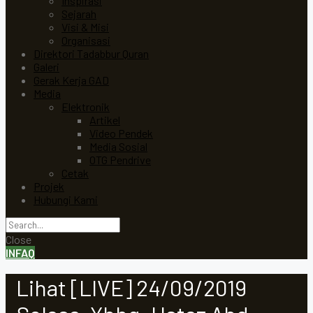
Inspirasi
Sejarah
Visi & Misi
Organisasi
Direktori Tadabbur Quran
Galeri
Gerak Kerja GAD
Media
Elektronik
Artikel
Video Pendek
Media Sosial
OTG Pendrive
Cetak
Projek
Hubungi Kami
Close
INFAQ
Lihat [LIVE] 24/09/2019