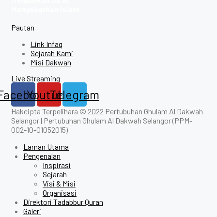
Menyebarkan Islam
Pautan
Link Infaq
Sejarah Kami
Misi Dakwah
Live Streaming
Facebook
Youtube
Telegram
Hakcipta Terpelihara © 2022 Pertubuhan Ghulam Al Dakwah
Selangor | Pertubuhan Ghulam Al Dakwah Selangor (PPM-
002-10-01052015)
Laman Utama
Pengenalan
Inspirasi
Sejarah
Visi & Misi
Organisasi
Direktori Tadabbur Quran
Galeri