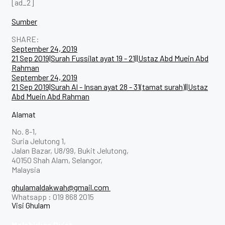
[ad_2]
Sumber
SHARE:
Post
September 24, 2019
21 Sep 2019|Surah Fussilat ayat 19 - 21||Ustaz Abd Muein Abd
navigation
Rahman
September 24, 2019
21 Sep 2019|Surah Al - Insan ayat 28 - 31(tamat surah)||Ustaz
Abd Muein Abd Rahman
Alamat
No. 8-1,
Suria Jelutong 1,
Jalan Bazar, U8/99, Bukit Jelutong,
40150 Shah Alam, Selangor,
Malaysia
ghulamaldakwah@gmail.com
Whatsapp : 019 868 2015
Visi Ghulam
Melahirkan Du’at