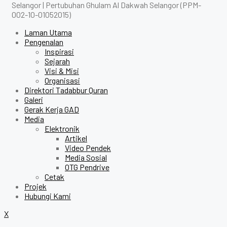
Selangor | Pertubuhan Ghulam Al Dakwah Selangor (PPM-
002-10-01052015)
Laman Utama
Pengenalan
Inspirasi
Sejarah
Visi & Misi
Organisasi
Direktori Tadabbur Quran
Galeri
Gerak Kerja GAD
Media
Elektronik
Artikel
Video Pendek
Media Sosial
OTG Pendrive
Cetak
Projek
Hubungi Kami
X