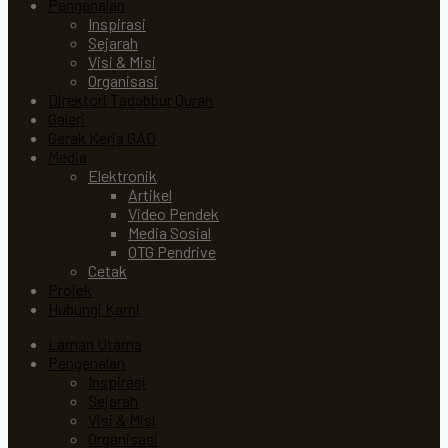
Pengenalan
Inspirasi
Sejarah
Visi & Misi
Organisasi
Direktori Tadabbur Quran
Galeri
Gerak Kerja GAD
Media
Elektronik
Artikel
Video Pendek
Media Sosial
OTG Pendrive
Cetak
Projek
Hubungi Kami
Laman Utama
Pengenalan
Inspirasi
Sejarah
Visi & Misi
Organisasi