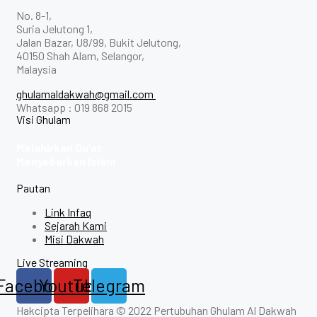
No. 8-1,
Suria Jelutong 1,
Jalan Bazar, U8/99, Bukit Jelutong,
40150 Shah Alam, Selangor,
Malaysia
ghulamaldakwah@gmail.com
Whatsapp : 019 868 2015
Visi Ghulam
Melahirkan Du’at
Menyebarkan Islam
Pautan
Link Infaq
Sejarah Kami
Misi Dakwah
Live Streaming
Facebook
Youtube
Telegram
Hakcipta Terpelihara © 2022 Pertubuhan Ghulam Al Dakwah