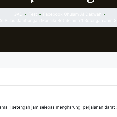
GAD
•
Test
•
Facebook Ghulam Al Dakwah
•
 Ke Pulau Jambungan Menaiki Bot Selama 1 Setengah Jam 
ama 1 setengah jam selepas mengharungi perjalanan darat