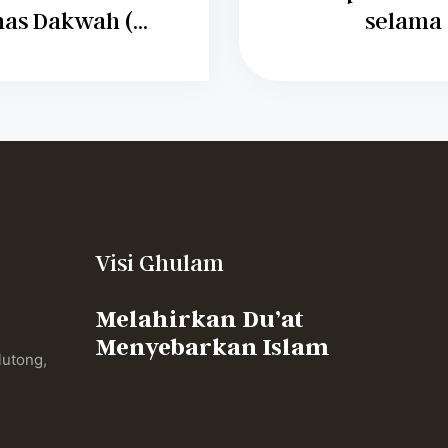
as Dakwah (...
selama 
Visi Ghulam
Melahirkan Du’at
Menyebarkan Islam
lutong,
,