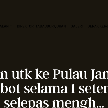
ALAN
DIREKTORI TADABBUR QURAN
GALERI
GERAK KER
an utk ke Pulau J
bot selama 1 set
selepas mengh…