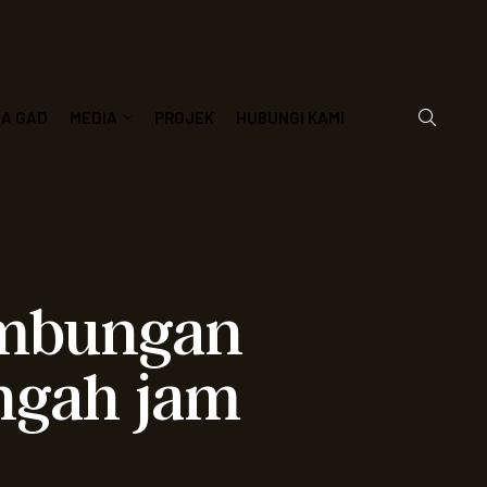
JA GAD
MEDIA
PROJEK
HUBUNGI KAMI
ambungan
engah jam