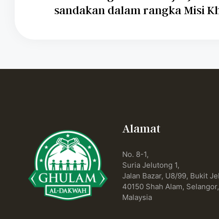
sandakan dalam rangka Misi Kh
Alamat
No. 8-1,
Suria Jelutong 1,
Jalan Bazar, U8/99, Bukit Je
40150 Shah Alam, Selangor
Malaysia