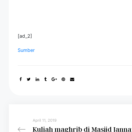
[ad_2]
Sumber
April 11, 2019
Kuliah maghrib di Masjid Janna