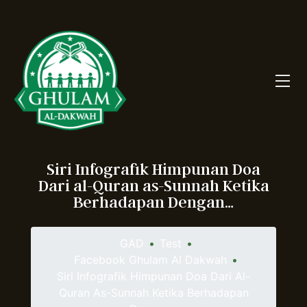
Siri Infografik Himpunan Doa
Dari al-Quran as-Sunnah Ketika
Berhadapan Dengan…
GAD
•
Test
•
Facebook Ghulam Al Dakwah
•
Siri Infografik Himpunan Doa Dari Al-
Quran As-Sunnah Ketika Berhadapan