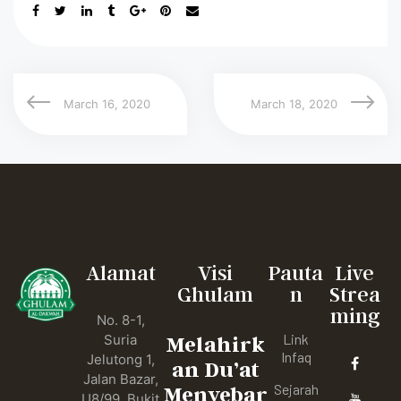
March 16, 2020
March 18, 2020
Alamat
Visi
Pauta
Live
Ghulam
n
Strea
ming
No. 8-1,
Link
Suria
Melahirk
Infaq
Jelutong 1,
an Du’at
Jalan Bazar,
Sejarah
Menyebar
U8/99, Bukit