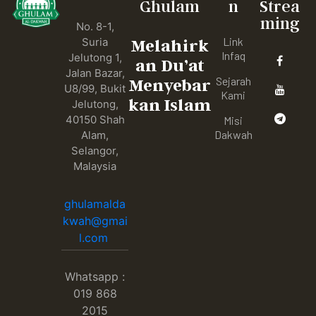
Ghulam
n
Strea
ming
No. 8-1,
Link
Suria
Melahirk
Infaq
Jelutong 1,
an Du’at
Jalan Bazar,
Sejarah
Menyebar
U8/99, Bukit
Kami
kan Islam
Jelutong,
40150 Shah
Misi
Dakwah
Alam,
Selangor,
Malaysia
ghulamalda
kwah@gmai
l.com
Whatsapp :
019 868
2015