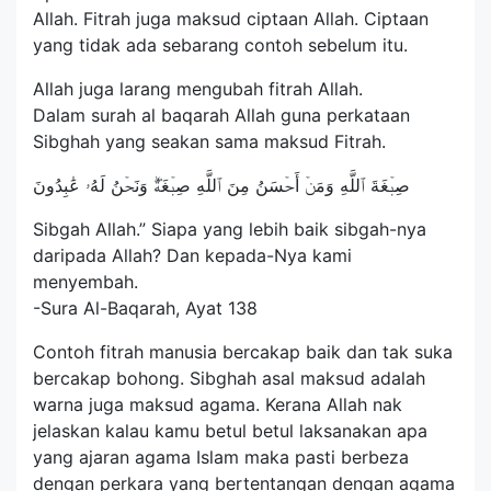
Allah. Fitrah juga maksud ciptaan Allah. Ciptaan
yang tidak ada sebarang contoh sebelum itu.
Allah juga larang mengubah fitrah Allah.
Dalam surah al baqarah Allah guna perkataan
Sibghah yang seakan sama maksud Fitrah.
صِبۡغَةَ ٱللَّهِ وَمَنۡ أَحۡسَنُ مِنَ ٱللَّهِ صِبۡغَةٗۖ وَنَحۡنُ لَهُۥ عَٰبِدُونَ
Sibgah Allah.” Siapa yang lebih baik sibgah-nya
daripada Allah? Dan kepada-Nya kami
menyembah.
-Sura Al-Baqarah, Ayat 138
Contoh fitrah manusia bercakap baik dan tak suka
bercakap bohong. Sibghah asal maksud adalah
warna juga maksud agama. Kerana Allah nak
jelaskan kalau kamu betul betul laksanakan apa
yang ajaran agama Islam maka pasti berbeza
dengan perkara yang bertentangan dengan agama