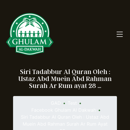
Siri Tadabbur Al Quran Oleh :
Ustaz Abd Muein Abd Rahman
Surah Ar Rum ayat 28 …
GAD
•
Test
•
Facebook Ghulam Al Dakwah
•
Siri Tadabbur Al Quran Oleh : Ustaz Abd
Muein Abd Rahman Surah Ar Rum Ayat