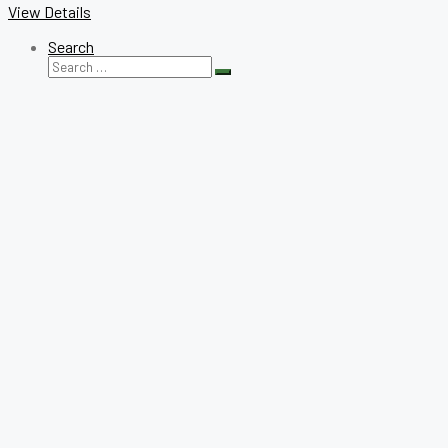
View Details
Search
Search
Search
for: