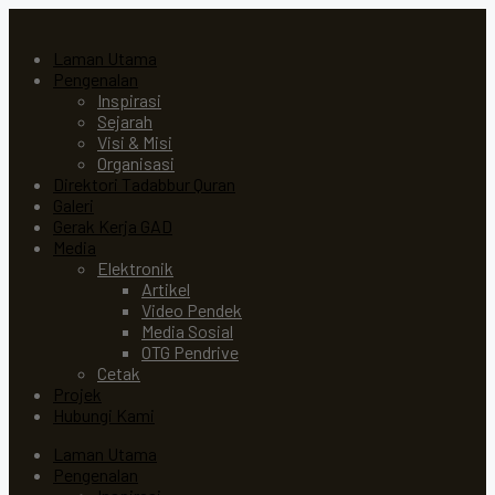
Laman Utama
Pengenalan
Inspirasi
Sejarah
Visi & Misi
Organisasi
Direktori Tadabbur Quran
Galeri
Gerak Kerja GAD
Media
Elektronik
Artikel
Video Pendek
Media Sosial
OTG Pendrive
Cetak
Projek
Hubungi Kami
Laman Utama
Pengenalan