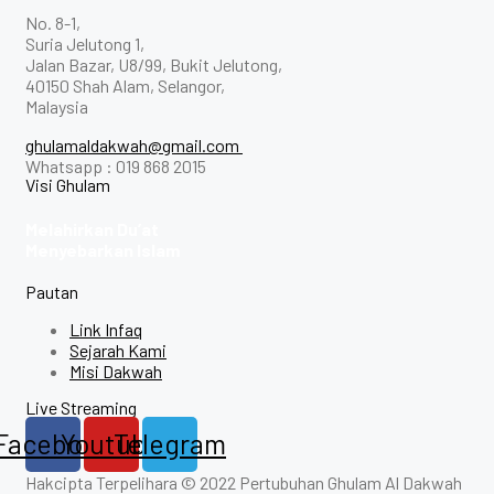
No. 8-1,
Suria Jelutong 1,
Jalan Bazar, U8/99, Bukit Jelutong,
40150 Shah Alam, Selangor,
Malaysia
ghulamaldakwah@gmail.com
Whatsapp : 019 868 2015
Visi Ghulam
Melahirkan Du’at
Menyebarkan Islam
Pautan
Link Infaq
Sejarah Kami
Misi Dakwah
Live Streaming
Facebook
Youtube
Telegram
Hakcipta Terpelihara © 2022 Pertubuhan Ghulam Al Dakwah