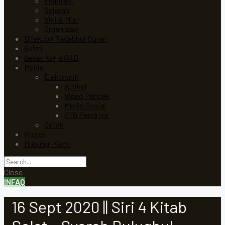
Inspirasi
Sejarah
Visi & Misi
Organisasi
Direktori Tadabbur Quran
Galeri
Gerak Kerja GAD
Media
Elektronik
Artikel
Video Pendek
Media Sosial
OTG Pendrive
Cetak
Projek
Hubungi Kami
Close
INFAQ
16 Sept 2020 || Siri 4 Kitab