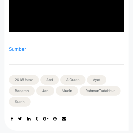
Sumber
2018Ustaz
Abd
AlQuran
Ayat
Baqarah
Jan
Muein
RahmanTadabbur
Surah