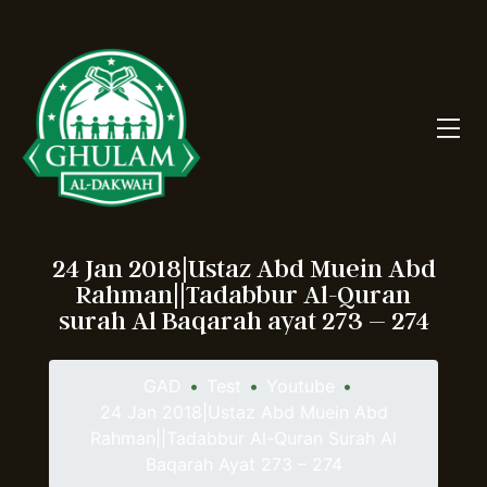
24 Jan 2018|Ustaz Abd Muein Abd
Rahman||Tadabbur Al-Quran
surah Al Baqarah ayat 273 – 274
GAD
•
Test
•
Youtube
•
24 Jan 2018|Ustaz Abd Muein Abd
Rahman||Tadabbur Al-Quran Surah Al
Baqarah Ayat 273 – 274