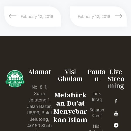
February 12, 2018
February 12, 2018
Alamat
Visi
Pauta
Live
Ghulam
n
Strea
ming
No. 8-1,
Link
Suria
Melahirk
Infaq
Jelutong 1,
an Du’at
Jalan Bazar,
Sejarah
Menyebar
U8/99, Bukit
Kami
kan Islam
Jelutong,
40150 Shah
Misi