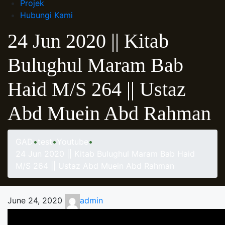
Projek
Hubungi Kami
24 Jun 2020 || Kitab
Bulughul Maram Bab
Haid M/S 264 || Ustaz
Abd Muein Abd Rahman
GAD
•
test
•
Youtube
•
24 Jun 2020 || Kitab Bulughul Maram Bab Haid
M/S 264 || Ustaz Abd Muein Abd Rahman
June 24, 2020
admin