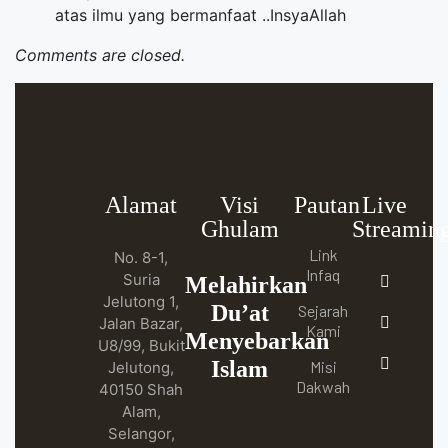
atas ilmu yang bermanfaat ..InsyaAllah
Comments are closed.
Alamat
Visi
Pautan
Live
Ghulam
Streamin
Link
No. 8-1,
Infaq
Suria
Melahirkan
Jelutong 1,
Du’at
Sejarah
Jalan Bazar,
Kami
Menyebarkan
U8/99, Bukit
Islam
Misi
Jelutong,
Dakwah
40150 Shah
Alam,
Selangor,