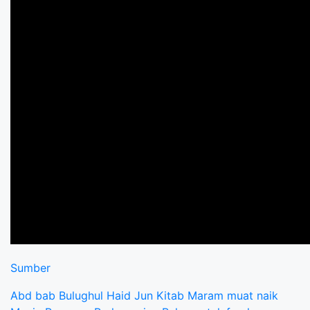
Sumber
Abd
bab
Bulughul
Haid
Jun
Kitab
Maram
muat naik