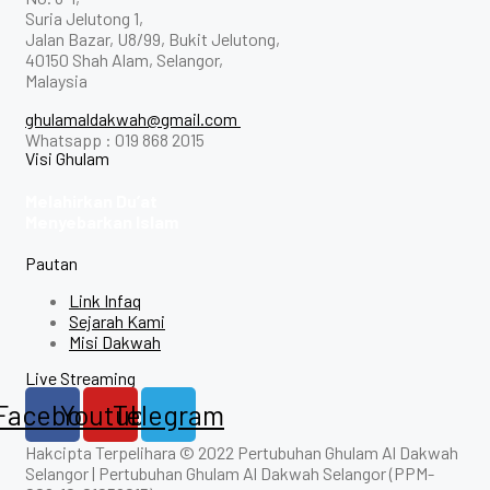
Suria Jelutong 1,
Jalan Bazar, U8/99, Bukit Jelutong,
40150 Shah Alam, Selangor,
Malaysia
ghulamaldakwah@gmail.com
Whatsapp : 019 868 2015
Visi Ghulam
Melahirkan Du’at
Menyebarkan Islam
Pautan
Link Infaq
Sejarah Kami
Misi Dakwah
Live Streaming
Facebook
Youtube
Telegram
Hakcipta Terpelihara © 2022 Pertubuhan Ghulam Al Dakwah
Selangor | Pertubuhan Ghulam Al Dakwah Selangor (PPM-