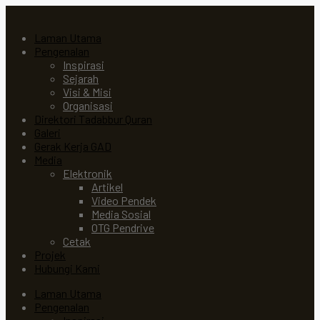
Laman Utama
Pengenalan
Inspirasi
Sejarah
Visi & Misi
Organisasi
Direktori Tadabbur Quran
Galeri
Gerak Kerja GAD
Media
Elektronik
Artikel
Video Pendek
Media Sosial
OTG Pendrive
Cetak
Projek
Hubungi Kami
Laman Utama
Pengenalan