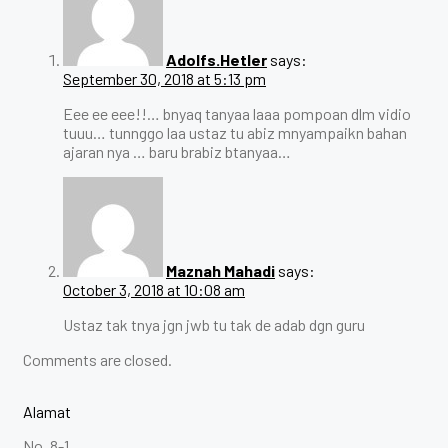
Adolfs.Hetler
says:
September 30, 2018 at 5:13 pm
Eee ee eee!!… bnyaq tanyaa laaa pompoan dlm vidio
tuuu… tunnggo laa ustaz tu abiz mnyampaikn bahan
ajaran nya … baru brabiz btanyaa…
Maznah Mahadi
says:
October 3, 2018 at 10:08 am
Ustaz tak tnya jgn jwb tu tak de adab dgn guru
Comments are closed.
Alamat
No. 8-1,