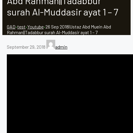
Abd Rahman||Tadabbur
surah Al-Muddasir ayat 1 – 7
GAD
•
test
•
Youtube
•
26 Sep 2018|Ustaz Abd Muein Abd
Rahman||Tadabbur surah Al-Muddasir ayat 1 – 7
September 29, 2018
admin