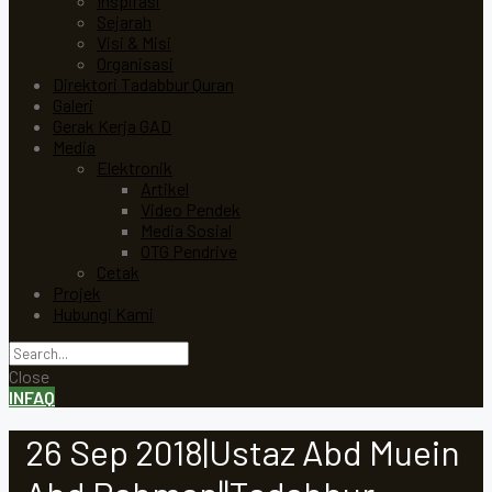
Inspirasi
Sejarah
Visi & Misi
Organisasi
Direktori Tadabbur Quran
Galeri
Gerak Kerja GAD
Media
Elektronik
Artikel
Video Pendek
Media Sosial
OTG Pendrive
Cetak
Projek
Hubungi Kami
Close
INFAQ
26 Sep 2018|Ustaz Abd Muein