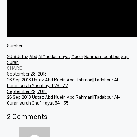
Sumber
2018Ustaz
Abd
AlMuddasir
ayat
Muein
RahmanTadabbur
Sep
Surah
SHARE:
Post
September 28, 2018
26 Sep 2018|Ustaz Abd Muein Abd Rahman||Tadabbur Al-
navigation
Quran surah Yusuf ayat 28 - 32
September 29, 2018
26 Sep 2018|Ustaz Abd Muein Abd Rahman||Tadabbur Al-
Quran surah Ghafir ayat 34 - 35
2 Comments