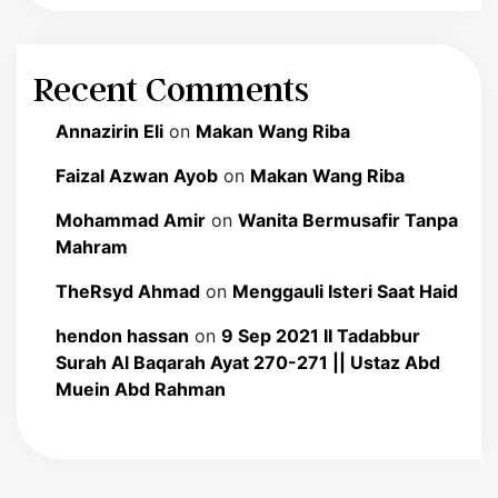
Recent Comments
Annazirin Eli
on
Makan Wang Riba
Faizal Azwan Ayob
on
Makan Wang Riba
Mohammad Amir
on
Wanita Bermusafir Tanpa
Mahram
TheRsyd Ahmad
on
Menggauli Isteri Saat Haid
hendon hassan
on
9 Sep 2021 II Tadabbur
Surah Al Baqarah Ayat 270-271 || Ustaz Abd
Muein Abd Rahman