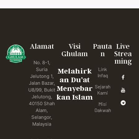
Alamat
Visi
Pauta
Live
Ghulam
n
Strea
ming
No. 8-1,
Link
Suria
Melahirk
Infaq
Jelutong 1,
an Du’at
Jalan Bazar,
Sejarah
Menyebar
U8/99, Bukit
Kami
kan Islam
Jelutong,
40150 Shah
Misi
Dakwah
Alam,
Selangor,
Malaysia