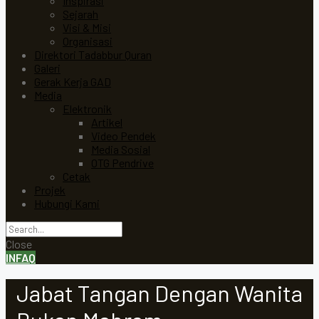
Inspirasi
Sejarah
Visi & Misi
Organisasi
Direktori Tadabbur Quran
Galeri
Gerak Kerja GAD
Media
Elektronik
Artikel
Video Pendek
Media Sosial
OTG Pendrive
Cetak
Projek
Hubungi Kami
Close
INFAQ
Jabat Tangan Dengan Wanita