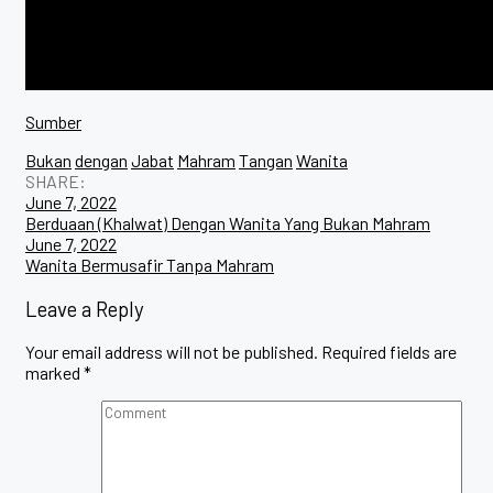
Sumber
Bukan
dengan
Jabat
Mahram
Tangan
Wanita
SHARE:
Post
June 7, 2022
Berduaan (Khalwat) Dengan Wanita Yang Bukan Mahram
navigation
June 7, 2022
Wanita Bermusafir Tanpa Mahram
Leave a Reply
Your email address will not be published.
Required fields are
marked
*