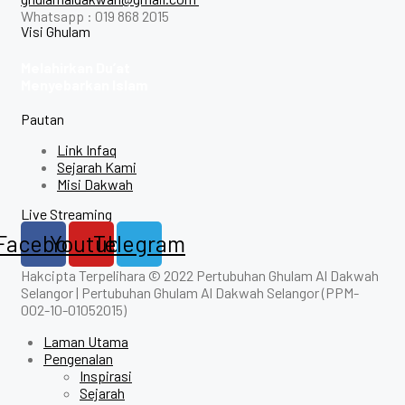
Whatsapp : 019 868 2015
Visi Ghulam
Melahirkan Du’at
Menyebarkan Islam
Pautan
Link Infaq
Sejarah Kami
Misi Dakwah
Live Streaming
Facebook
Youtube
Telegram
Hakcipta Terpelihara © 2022 Pertubuhan Ghulam Al Dakwah
Selangor | Pertubuhan Ghulam Al Dakwah Selangor (PPM-
002-10-01052015)
Laman Utama
Pengenalan
Inspirasi
Sejarah