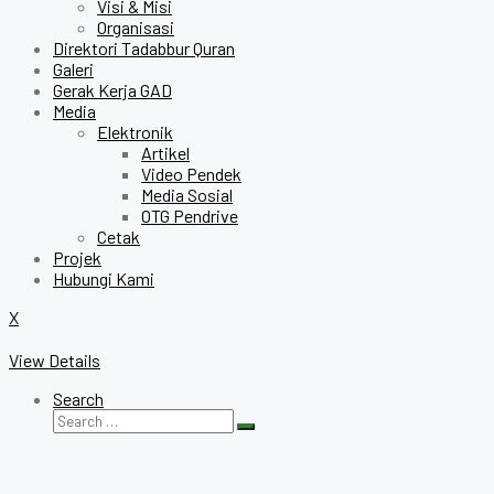
Visi & Misi
Organisasi
Direktori Tadabbur Quran
Galeri
Gerak Kerja GAD
Media
Elektronik
Artikel
Video Pendek
Media Sosial
OTG Pendrive
Cetak
Projek
Hubungi Kami
X
View Details
Search
Search
Search
for: