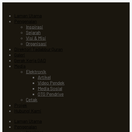
Laman Utama
Pengenalan
Inspirasi
Sejarah
Visi & Misi
Organisasi
Direktori Tadabbur Quran
Galeri
Gerak Kerja GAD
Media
Elektronik
Artikel
Video Pendek
Media Sosial
OTG Pendrive
Cetak
Projek
Hubungi Kami
Laman Utama
Pengenalan