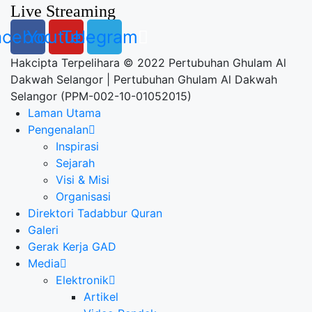
Live Streaming
acebook
Youtube
Telegram
Hakcipta Terpelihara © 2022 Pertubuhan Ghulam Al
Dakwah Selangor | Pertubuhan Ghulam Al Dakwah
Selangor (PPM-002-10-01052015)
Laman Utama
Pengenalan
Inspirasi
Sejarah
Visi & Misi
Organisasi
Direktori Tadabbur Quran
Galeri
Gerak Kerja GAD
Media
Elektronik
Artikel