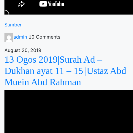
Sumber
admin
0 Comments
August 20, 2019
13 Ogos 2019|Surah Ad –
Dukhan ayat 11 – 15||Ustaz Abd
Muein Abd Rahman