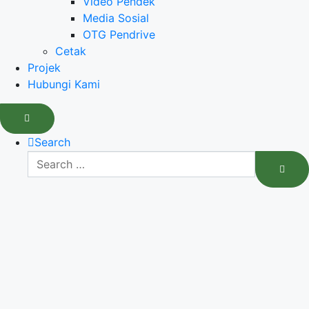
Video Pendek
Media Sosial
OTG Pendrive
Cetak
Projek
Hubungi Kami
Search
Search
for:
SEAR