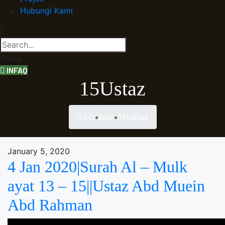
Hubungi Kami
Close
INFAQ
15Ustaz
GAD
•
test
•
15Ustaz
Tag:
January 5, 2020
4 Jan 2020|Surah Al – Mulk
15Ustaz
ayat 13 – 15||Ustaz Abd Muein
Abd Rahman