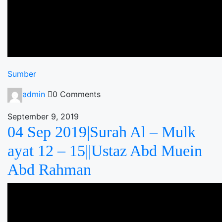
Sumber
admin
0 Comments
September 9, 2019
04 Sep 2019|Surah Al – Mulk
ayat 12 – 15||Ustaz Abd Muein
Abd Rahman