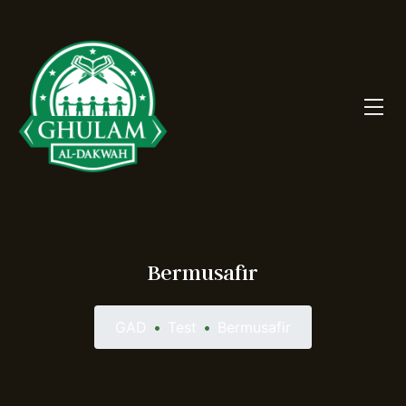
Bermusafir
GAD
•
Test
•
Bermusafir