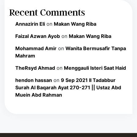
Recent Comments
Annazirin Eli
on
Makan Wang Riba
Faizal Azwan Ayob
on
Makan Wang Riba
Mohammad Amir
on
Wanita Bermusafir Tanpa
Mahram
TheRsyd Ahmad
on
Menggauli Isteri Saat Haid
hendon hassan
on
9 Sep 2021 II Tadabbur
Surah Al Baqarah Ayat 270-271 || Ustaz Abd
Muein Abd Rahman