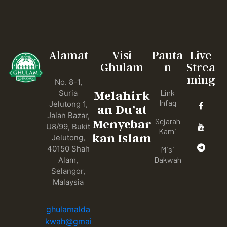
Alamat
Visi
Pauta
Live
Ghulam
n
Strea
ming
No. 8-1,
Link
Suria
Melahirk
Infaq
Jelutong 1,
an Du’at
Jalan Bazar,
Sejarah
Menyebar
U8/99, Bukit
Kami
kan Islam
Jelutong,
40150 Shah
Misi
Dakwah
Alam,
Selangor,
Malaysia
ghulamalda
kwah@gmai