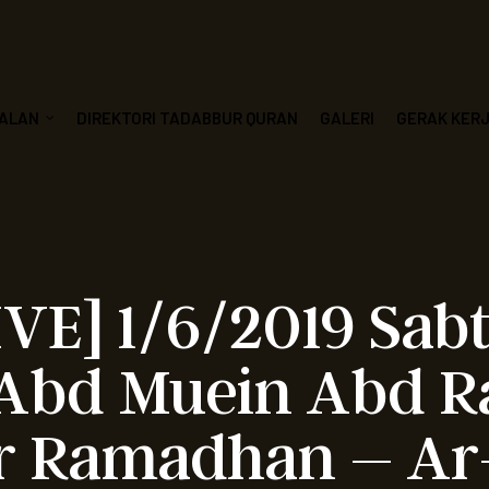
ALAN
DIREKTORI TADABBUR QURAN
GALERI
GERAK KER
IVE] 1/6/2019 Sab
 Abd Muein Abd 
r Ramadhan – A