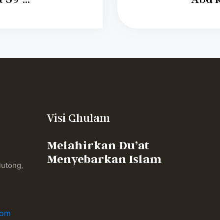
Visi Ghulam
Melahirkan Du’at
Menyebarkan Islam
lutong,
,
com