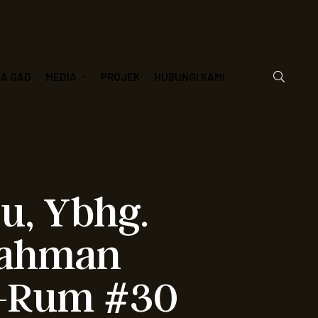
JA GAD
MEDIA
PROJEK
HUBUNGI KAMI
tu, Ybhg.
Rahman
r-Rum #30