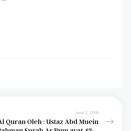
June 2, 2019
: Ustaz Abd Muein
Abd Rahman Surah Ar Rum ayat 42-...