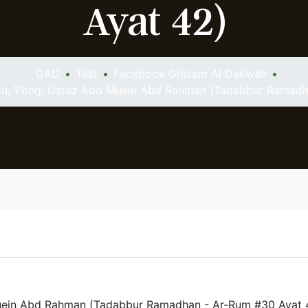
Ayat 42)
GAD
•
Test
•
Facebook Ghulam Al Dakwah
•
abtu, Ybhg. Ustaz Abd Muein Abd Rahman (Tadabbur Ramadh