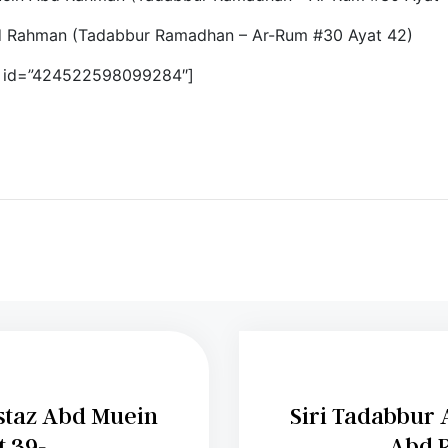
bd Rahman (Tadabbur Ramadhan – Ar-Rum #30 Ayat 42)
id id=”424522598099284″]
Siri Tadabbur Al Quran Oleh 
at 39-...