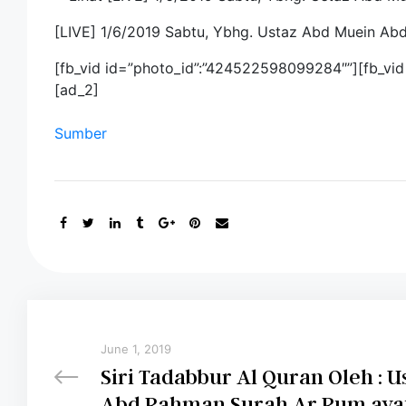
[LIVE] 1/6/2019 Sabtu, Ybhg. Ustaz Abd Muein A
[fb_vid id=”photo_id”:”424522598099284″”][fb_v
[ad_2]
Sumber
June 1, 2019
Siri Tadabbur Al Quran Oleh : Ustaz Abd Muein
Abd Rahman Surah Ar Rum ay