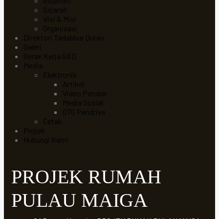
Inspirasi
Sejarah
Visi & Misi
Organisasi
Direktori Tadabbur Quran
Galeri
Gerak Kerja GAD
Media
Elektronik
Artikel
Video Pendek
Media Sosial
OTG Pendrive
Cetak
Projek
Hubungi Kami
PROJEK RUMAH
PULAU MAIGA