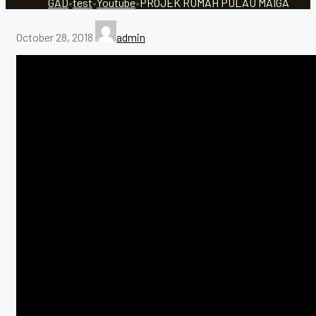
GAD
•
test
•
Youtube
•
PROJEK RUMAH PULAU MAIGA
October 28, 2018
admin