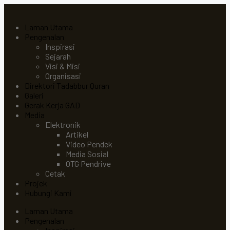
Laman Utama
Pengenalan
Inspirasi
Sejarah
Visi & Misi
Organisasi
Direktori Tadabbur Quran
Galeri
Gerak Kerja GAD
Media
Elektronik
Artikel
Video Pendek
Media Sosial
OTG Pendrive
Cetak
Projek
Hubungi Kami
Laman Utama
Pengenalan