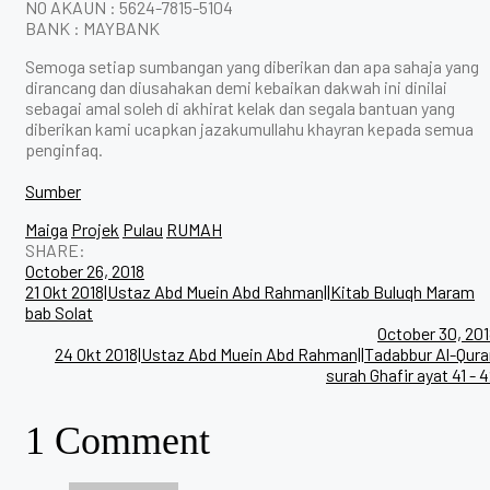
NO AKAUN : 5624-7815-5104
BANK : MAYBANK
Semoga setiap sumbangan yang diberikan dan apa sahaja yang
dirancang dan diusahakan demi kebaikan dakwah ini dinilai
sebagai amal soleh di akhirat kelak dan segala bantuan yang
diberikan kami ucapkan jazakumullahu khayran kepada semua
penginfaq.
Sumber
Maiga
Projek
Pulau
RUMAH
SHARE:
October 26, 2018
21 Okt 2018|Ustaz Abd Muein Abd Rahman||Kitab Buluqh Maram
bab Solat
October 30, 20
24 Okt 2018|Ustaz Abd Muein Abd Rahman||Tadabbur Al-Qura
surah Ghafir ayat 41 - 
1 Comment