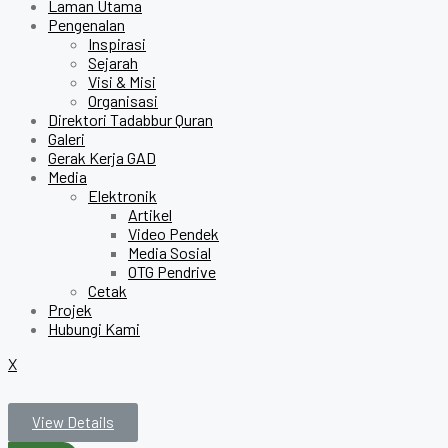
Laman Utama
Pengenalan
Inspirasi
Sejarah
Visi & Misi
Organisasi
Direktori Tadabbur Quran
Galeri
Gerak Kerja GAD
Media
Elektronik
Artikel
Video Pendek
Media Sosial
OTG Pendrive
Cetak
Projek
Hubungi Kami
X
View Details