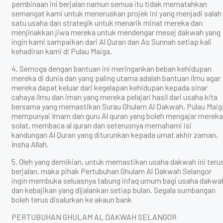
pembinaan ini berjalan namun semua itu tidak mematahkan
semangat kami untuk meneruskan projek ini yang menjadi salah
satu usaha dan strategik untuk menarik minat mereka dan
menjinakkan jiwa mereka untuk mendengar mesej dakwah yang
ingin kami sampaikan dari Al Quran dan As Sunnah setiap kali
kehadiran kami di Pulau Maiga.
4. Semoga dengan bantuan ini meringankan beban kehidupan
mereka di dunia dan yang paling utama adalah bantuan ilmu agar
mereka dapat keluar dari kegelapan kehidupan kepada sinar
cahaya ilmu dan iman yang mereka pelajari hasil dari usaha kita
bersama yang memastikan Surau Ghulam Al Dakwah, Pulau Maig
mempunyai Imam dan guru Al quran yang boleh mengajar mereka
solat, membaca al quran dan seterusnya memahami isi
kandungan Al Quran yang diturunkan kepada umat akhir zaman,
Insha Allah.
5. Oleh yang demikian, untuk memastikan usaha dakwah ini teru
berjalan, maka pihak Pertubuhan Ghulam Al Dakwah Selangor
ingin membuka seluasnya tabung infaq umum bagi usaha dakwa
dan kebajikan yang dijalankan setiap bulan. Segala sumbangan
boleh terus disalurkan ke akaun bank
PERTUBUHAN GHULAM AL DAKWAH SELANGOR